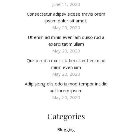
June 11, 2020
Consectetur adipsv sicese travis orem
ipsum dolor sit amet,
May 20, 2020
Ut enim ad minin even iam quiso rud a
exerci tatim ullam
May 20, 2020
Quiso rud a exerci tatim ullamt enim ad
minin even iam
May 20, 2020
Adipisicing elis edo iu mod tempor incidid
unt lorem ipsum
May 20, 2020
Categories
Blogging