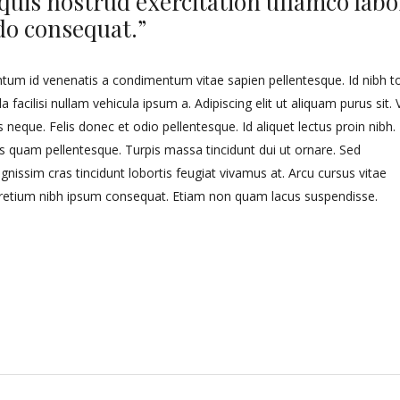
uis nostrud exercitation ullamco labo
do consequat.”
tum id venenatis a condimentum vitae sapien pellentesque. Id nibh t
facilisi nullam vehicula ipsum a. Adipiscing elit ut aliquam purus sit. V
 neque. Felis donec et odio pellentesque. Id aliquet lectus proin nibh.
 quam pellentesque. Turpis massa tincidunt dui ut ornare. Sed
nissim cras tincidunt lobortis feugiat vivamus at. Arcu cursus vitae
retium nibh ipsum consequat. Etiam non quam lacus suspendisse.