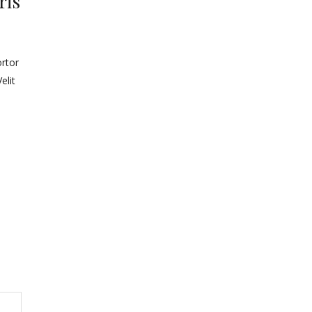
ris
ortor
elit