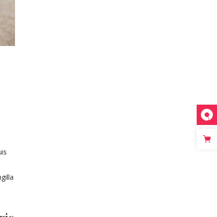
uis
gilla