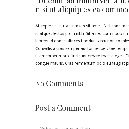
“Ut enim ad minim veniam, q
nisi ut aliquip ex ea commo
At imperdiet dui accumsan sit amet. Nisl condimen
id aliquet lectus proin nibh. Sit amet commodo nulla 
laoreet id donec ultrices tincidunt arcu non sodales
Convallis a cras semper auctor neque vitae tempus
ullamcorper morbi tincidunt ornare massa eget. Dig
congue mauris. Cras fermentum odio eu feugiat p
No Comments
Post a Comment