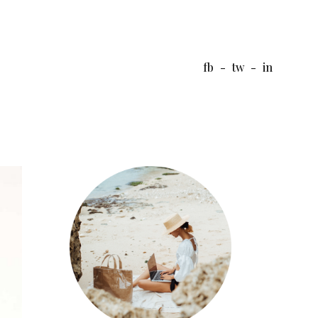
fb
-
tw
-
in