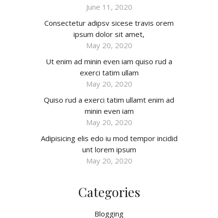
June 11, 2020
Consectetur adipsv sicese travis orem
ipsum dolor sit amet,
May 20, 2020
Ut enim ad minin even iam quiso rud a
exerci tatim ullam
May 20, 2020
Quiso rud a exerci tatim ullamt enim ad
minin even iam
May 20, 2020
Adipisicing elis edo iu mod tempor incidid
unt lorem ipsum
May 20, 2020
Categories
Blogging